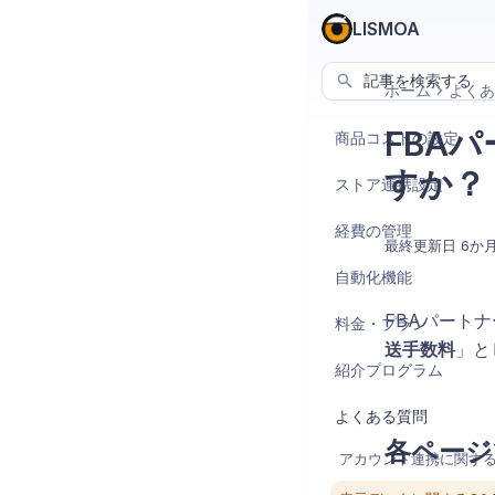
LISMOA
記事を検索する
ホーム
よくあ
FBA
商品コストの設定
すか？
ストア連携設定
経費の管理
最終更新日
6か
自動化機能
FBAパートナ
料金・プラン
送手数料
」と
紹介プログラム
よくある質問
各ページ
アカウント連携に関する