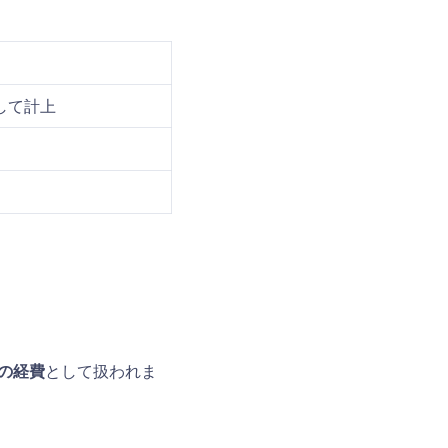
して計上
の経費
として扱われま