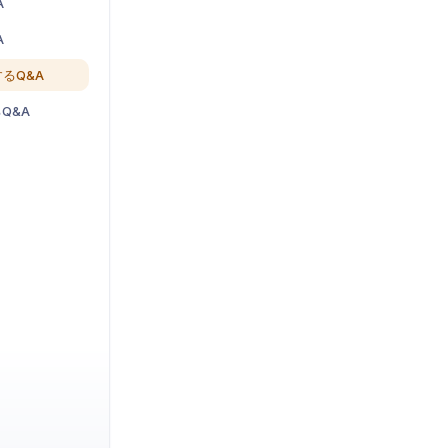
A
A
るQ&A
Q&A