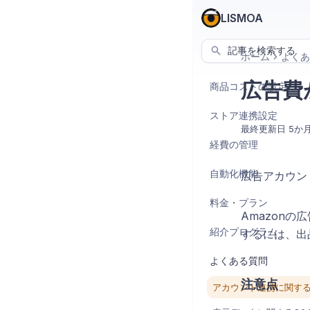
LISMOA
記事を検索する
ホーム
よくあ
広告費
商品コストの設定
ストア連携設定
最終更新日
5か
経費の管理
自動化機能
広告アカウン
料金・プラン
Amazon
紹介プログラム
するには、出
よくある質問
注意点
アカウント連携に関する